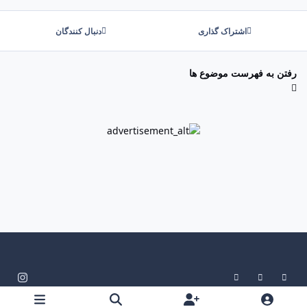
اشتراک گذاری
دنبال کنندگان
رفتن به فهرست موضوع ها
System Preference
Dark Mode
Light Mode
i
n
زبان
سیاست حفظ حریم خصوصی
تماس با ما
کوکی ها
s