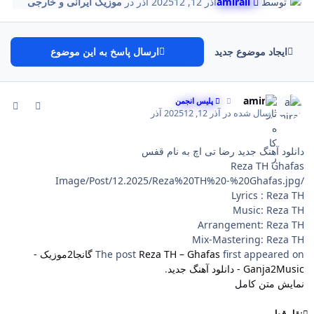
توسط
amirali
آذر 12, 2025
12 آذر
در
موزیک ایرانی و خارجی
ایجاد موضوع جدید
ارسال پاسخ به این موضوع
comment_143
Author stat
amirali
پلیس انجمن
ارسال شده در
آذر 12, 2025
12 آذر
دانلود آهنگ جدید رضا تی اچ به نام قفس
Reza TH Ghafas
/Image/Post/12.2025/Reza%20TH%20-%20Ghafas.jpg
Lyrics : Reza TH
Music: Reza TH
Arrangement: Reza TH
Mix-Mastering: Reza TH
first appeared on
Reza TH – Ghafas
The post
گانجا2موزیک -
Ganja2Music - دانلود آهنگ جدید
.
نمایش متن کامل
نقل قول