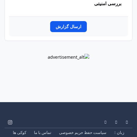
ی امنیتی
ارسال گزارش
System Preference
Dark 
i
n
سیاست حفظ حریم خصوصی
تماس با ما
کوکی ها
s