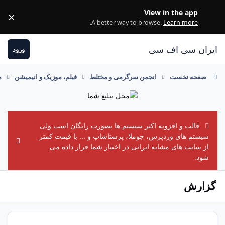
ب
View in the
×
Dismiss
.
A better way to browse.
Learn 
ی اف سی
ورود
نخست
انجمن سرگرمی و مختلط
فیلم، موزیک و انیمیشن
موزیک ایرانی و
 و افزونه اکثر سیستم ها بصورت رایگان است ولی
ای وردپرس، جوملا، پرستاشاپ و ... با قیمت کمتر
de announcement
های مشابه ایرانی در اختیار شما قرار داده می