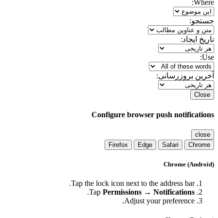
Where:
جستجو:
تاریخ ایجاد:
Use:
آخرین بروزرسانی:
Close
Configure browser push notifications
close
Firefox
Edge
Safari
Chrome
Chrome (Android)
Tap the lock icon next to the address bar.
.
Tap
Permissions → Notifications
Adjust your preference.