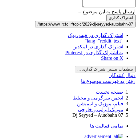
ارسال پاسخ به این موضوع ...
اشتراک گذاری
https://www.ircfc.ir/topic/2029-dj-seyyed-autobahn-07/
اشتراک گذاری در فیس بوک
{lang="reddit_text"
اشتراک گذاری در لینکدین
به اشتراک گذاری در Pinterest
Share on X
تنظیمات بیشتر اشتراک گذاری ...
دنبال کنندگان
رفتن به فهرست موضوع ها
صفحه نخست
انجمن سرگرمی و مختلط
فیلم، موزیک و انیمیشن
موزیک ایرانی و خارجی
Dj Seyyed – Autobahn 07
تمامی فعالیت ها