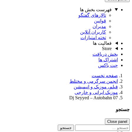
فهرست بخش ها
تالارهای گفتگو
قوانین
مدیران
کاربران آنلاین
تخته امتیازات
فعالیت ها
Store
بخش دریافت
اشتراک ها
چت باکس
صفحه نخست
انجمن سرگرمی و مختلط
فیلم، موزیک و انیمیشن
موزیک ایرانی و خارجی
Dj Seyyed – Autobahn 07
جستجو
Close panel
جستجو