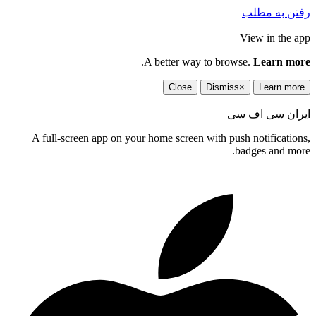
تن به مطلب
View in the a
.
A better way to browse.
Learn mo
Close
Dismiss
×
Learn mor
ران سی اف سی
A full-screen app on your home screen with push notification
badges and mor