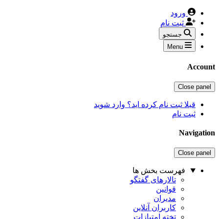
ورود
ثبت نام
جستجو
Menu
Accou
Close pane
قبلا ثبت نام کرده اید؟ وارد شوید
ثبت نام
Navigati
Close pane
فهرست بخش ها
تالارهای گفتگو
قوانین
مدیران
کاربران آنلاین
تخته امتیازات