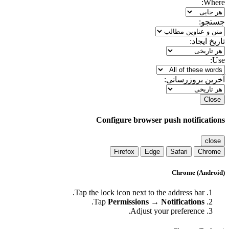
Wher
تجو:
ریخ ایجاد:
Us
رین بروزرسانی:
Clos
Configure browser push notificatio
clos
Firefox
Edge
Safari
Chrom
Chrome (Androi
Tap the lock icon next to the address bar.
.
Tap
Permissions → Notifications
Adjust your preference.