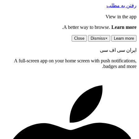
تن به مطلب
View in the a
.
A better way to browse.
Learn mo
Close
Dismiss
×
Learn mor
ران سی اف سی
A full-screen app on your home screen with push notification
badges and mor