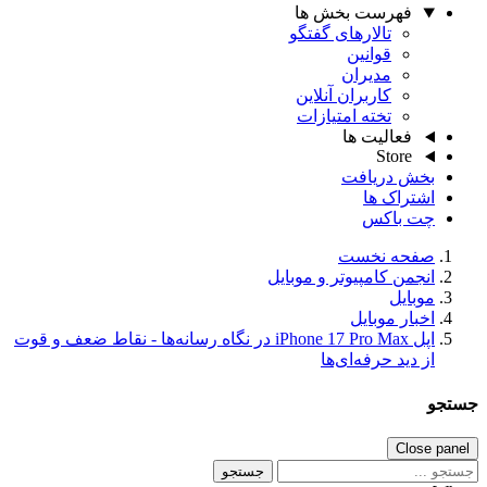
فهرست بخش ها
تالارهای گفتگو
قوانین
مدیران
کاربران آنلاین
تخته امتیازات
فعالیت ها
Store
بخش دریافت
اشتراک ها
چت باکس
صفحه نخست
انجمن کامپیوتر و موبایل
موبایل
اخبار موبایل
اپل iPhone 17 Pro Max در نگاه رسانه‌ها - نقاط ضعف و قوت
از دید حرفه‌ای‌ها
تجو
Close pane
جستجو