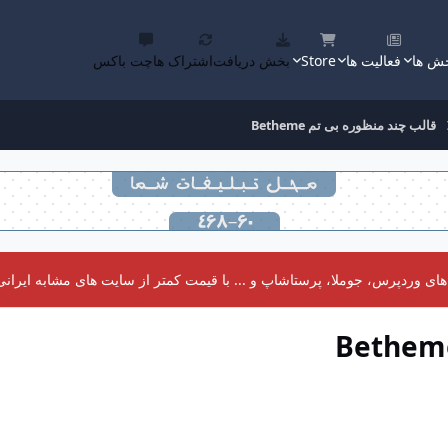
ش ها
فعالیت ها
Store
بخش دریافت
اشتراک ها
چت باکس
قالب چند منظوره بی تم Betheme
 وردپرس، جوملا، پرستاشاپ و ... با قیمت کمتر از سایت های مشابه ایرانی 