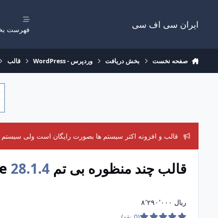
رفتن به مطلب
ایران سی اف سی
فهرست بخ
صفحه نخست
بخش دریافت
وردپرس - WordPress
قالب
قالب و افزونه اکثر سیستم ها بصورت رایگان است ولی سیستم های
قالب چند منظوره بی تم Betheme
28.1.4
(0 نقد)