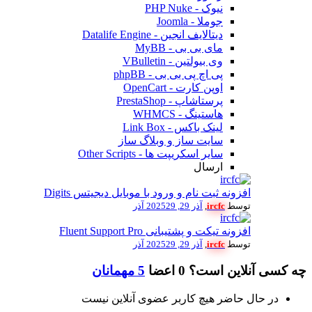
نیوک - PHP Nuke
جوملا - Joomla
دیتالایف انجین - Datalife Engine
مای بی بی - MyBB
وی بیولتین - VBulletin
پی اچ پی بی بی - phpBB
اوپن کارت - OpenCart
پرستاشاپ - PrestaShop
هاستینگ - WHMCS
لینک باکس - Link Box
سایت ساز و وبلاگ ساز
سایر اسکریپت ها - Other Scripts
ارسال
افزونه ثبت نام و ورود با موبایل دیجیتس Digits
توسط
ircfc
,
آذر 29, 2025
29 آذر
افزونه تیکت و پشتیبانی Fluent Support Pro
توسط
ircfc
,
آذر 29, 2025
29 آذر
چه کسی آنلاین است؟
0 اعضا
5 مهمانان
در حال حاضر هیچ کاربر عضوی آنلاین نیست