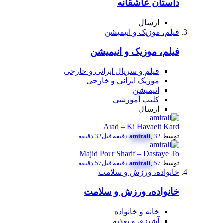
داستان عاشقانه
ارسال
فیلم، موزیک و انیمیشن
فیلم، موزیک و انیمیشن
فیلم و سریال ایرانی و خارجی
موزیک ایرانی و خارجی
انیمیشن
کلیپ آموزشی
ارسال
Arad – Ki Havaeit Kard
توسط
32 دقیقه قبل
,
amirali
32 دقیقه
Majid Pour Sharif – Dastaye To
توسط
57 دقیقه قبل
,
amirali
57 دقیقه
خانواده، ورزش و سلامت
خانواده، ورزش و سلامت
خانه و خانواده
آشپزی و تغذیه