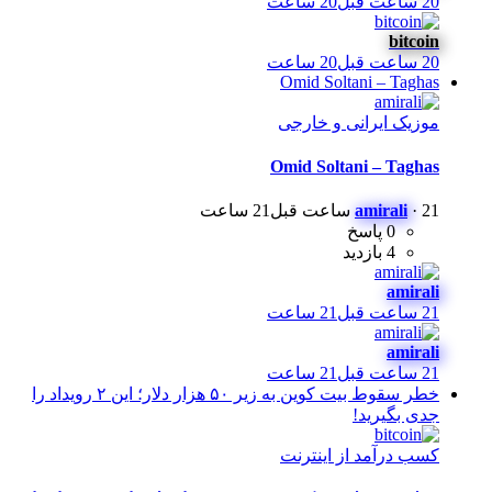
20 ساعت قبل
20 ساعت
bitcoin
20 ساعت قبل
20 ساعت
Omid Soltani – Taghas
موزیک ایرانی و خارجی
Omid Soltani – Taghas
21 ساعت قبل
·
amirali
21 ساعت
0 پاسخ
4 بازدید
amirali
21 ساعت قبل
21 ساعت
amirali
21 ساعت قبل
21 ساعت
خطر سقوط بیت کوین به زیر ۵۰ هزار دلار؛ این ۲ رویداد را
جدی بگیرید!
کسب درآمد از اینترنت