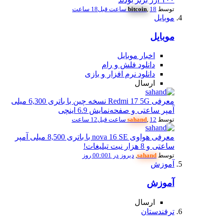
توسط
18 ساعت قبل
,
bitcoin
18 ساعت
موبایل
موبایل
اخبار موبایل
دانلود فلش و رام
دانلود نرم افزار و بازی
ارسال
معرفی Redmi 17 5G نسخه چین با باتری 6,300 میلی
آمپر ساعتی و صفحه‌نمایش 6.9 اینچی
توسط
12 ساعت قبل
,
sahand
12 ساعت
معرفی هواوی nova 16 SE با باتری 8,500 میلی آمپر
ساعتی و 8 هزار نیت تبلیغات!
توسط
sahand
,
دیروز در 00:00
1 روز
آموزش
آموزش
ارسال
ترفندستان