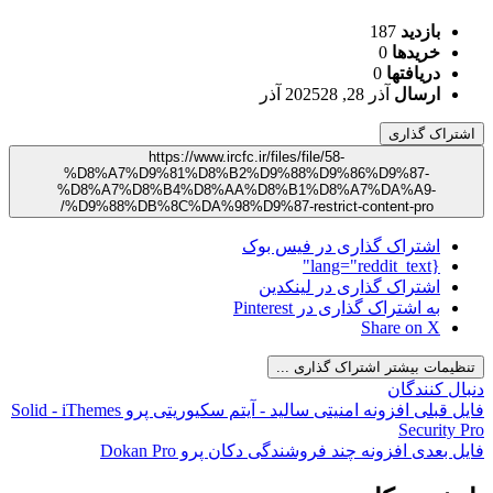
بازدید
187
خریدها
0
دریافت‎ها
0
ارسال
آذر 28, 2025
28 آذر
اشتراک گذاری
https://www.ircfc.ir/files/file/58-
%D8%A7%D9%81%D8%B2%D9%88%D9%86%D9%87-
%D8%A7%D8%B4%D8%AA%D8%B1%D8%A7%DA%A9-
%D9%88%DB%8C%DA%98%D9%87-restrict-content-pro/
اشتراک گذاری در فیس بوک
{lang="reddit_text"
اشتراک گذاری در لینکدین
به اشتراک گذاری در Pinterest
Share on X
تنظیمات بیشتر اشتراک گذاری ...
دنبال کنندگان
فایل قبلی
افزونه امنیتی سالید - آیتم سکیوریتی پرو Solid - iThemes
Security Pro
فایل بعدی
افزونه چند فروشندگی دکان پرو Dokan Pro