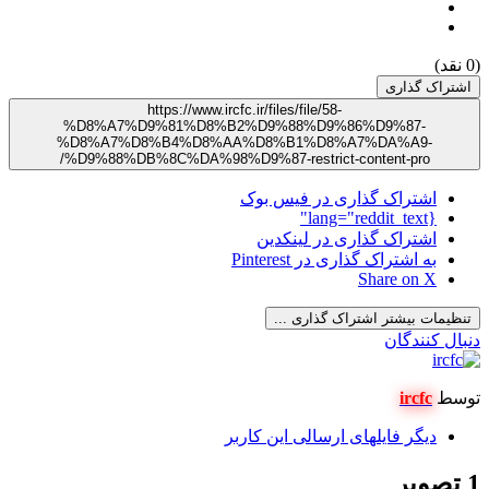
(0 نقد)
اشتراک گذاری
https://www.ircfc.ir/files/file/58-
%D8%A7%D9%81%D8%B2%D9%88%D9%86%D9%87-
%D8%A7%D8%B4%D8%AA%D8%B1%D8%A7%DA%A9-
%D9%88%DB%8C%DA%98%D9%87-restrict-content-pro/
اشتراک گذاری در فیس بوک
{lang="reddit_text"
اشتراک گذاری در لینکدین
به اشتراک گذاری در Pinterest
Share on X
تنظیمات بیشتر اشتراک گذاری ...
دنبال کنندگان
توسط
ircfc
دیگر فایل‎های ارسالی این کاربر
1 تصویر