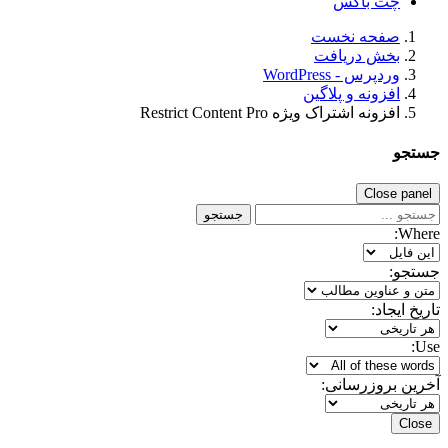
چت باکس
صفحه نخست
بخش دریافت
وردپرس - WordPress
افزونه و پلاگین
افزونه اشتراک ویژه Restrict Content Pro
جستجو
Close panel
جستجو
Where:
جستجو:
تاریخ ایجاد:
Use:
آخرین بروزرسانی:
Close