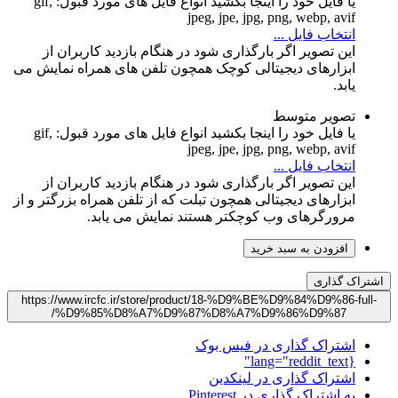
یا فایل خود را اینجا بکشید
انواع فایل های مورد قبول: gif,
jpeg, jpe, jpg, png, webp, avif
انتخاب فایل ...
این تصویر اگر بارگذاری شود در هنگام بازدید کاربران از
ابزارهای دیجیتالی کوچک همچون تلفن های همراه نمایش می
یابد.
تصویر متوسط
یا فایل خود را اینجا بکشید
انواع فایل های مورد قبول: gif,
jpeg, jpe, jpg, png, webp, avif
انتخاب فایل ...
این تصویر اگر بارگذاری شود در هنگام بازدید کاربران از
ابزارهای دیجیتالی همچون تبلت که از تلفن همراه بزرگتر و از
مرورگرهای وب کوچکتر هستند نمایش می یابد.
افزودن به سبد‌ خرید
اشتراک گذاری
https://www.ircfc.ir/store/product/18-%D9%BE%D9%84%D9%86-full-
%D9%85%D8%A7%D9%87%D8%A7%D9%86%D9%87/
اشتراک گذاری در فیس بوک
{lang="reddit_text"
اشتراک گذاری در لینکدین
به اشتراک گذاری در Pinterest