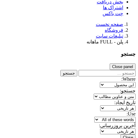
بخش دریافت
اشتراک ها
چت باکس
صفحه نخست
فروشگاه
تبلیغات سایت
پلن - FULL ماهانه
جستجو
Close panel
جستجو
Where:
جستجو:
تاریخ ایجاد:
Use:
آخرین بروزرسانی:
Close