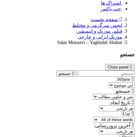
اشتراک ها
چت باکس
صفحه نخست
انجمن سرگرمی و مختلط
فیلم، موزیک و انیمیشن
موزیک ایرانی و خارجی
Salar Mousavi – Yaghishli Shahar
جستجو
Close panel
جستجو
Where:
جستجو:
تاریخ ایجاد:
Use:
آخرین بروزرسانی: