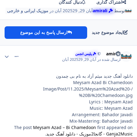
اشتراک گذاری
دنبال کنندگان
توسط
amirali
آبان 29, 2025
29 آبان
در
موزیک ایرانی و خارجی
ایجاد موضوع جدید
ارسال پاسخ به این موضوع
comment_113
Author stat
amirali
پلیس انجمن
ارسال شده در
آبان 29, 2025
29 آبان
دانلود آهنگ جدید میثم آزاد به نام بی‌ چمدون
Meysam Azad Bi Chamedoon
/Image/Post/11.2025/Meysam%20Azad%20-
%20Bi%20Chamedoon.jpg
Lyrics : Meysam Azad
Music: Meysam Azad
Arrangement: Bahador Javadi
Mix-Mastering: Bahador Javadi
The post
Meysam Azad – Bi Chamedoon
first appeared on
Ganja2Music - گانجا2موزیک - دانلود آهنگ جدید
.