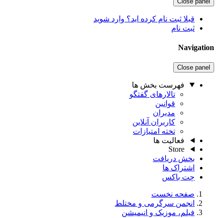
Close panel
قبلا ثبت نام کرده اید؟ وارد شوید
ثبت نام
Navigation
Close panel
فهرست بخش ها
تالارهای گفتگو
قوانین
مدیران
کاربران آنلاین
تخته امتیازات
فعالیت ها
Store
بخش دریافت
اشتراک ها
چت باکس
صفحه نخست
انجمن سرگرمی و مختلط
فیلم، موزیک و انیمیشن