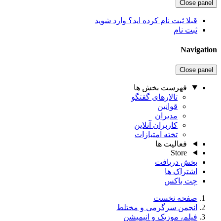
Close panel
قبلا ثبت نام کرده اید؟ وارد شوید
ثبت نام
Navigation
Close panel
فهرست بخش ها
تالارهای گفتگو
قوانین
مدیران
کاربران آنلاین
تخته امتیازات
فعالیت ها
Store
بخش دریافت
اشتراک ها
چت باکس
صفحه نخست
انجمن سرگرمی و مختلط
فیلم، موزیک و انیمیشن