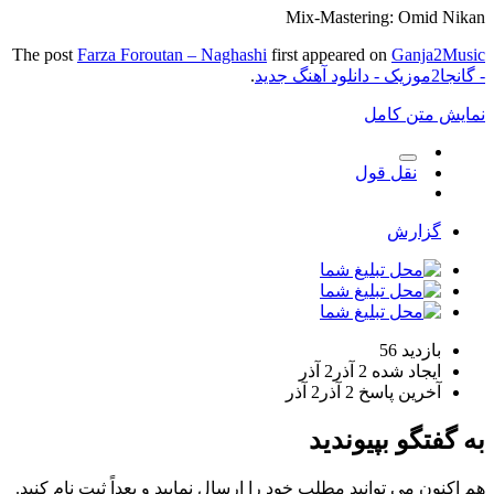
Mix-Mastering: Omid Nikan
The post
Farza Foroutan – Naghashi
first appeared on
Ganja2Music
- گانجا2موزیک - دانلود آهنگ جدید
.
نمایش متن کامل
نقل قول
گزارش
بازدید
56
ایجاد شده
2 آذر
2 آذر
آخرین پاسخ
2 آذر
2 آذر
به گفتگو بپیوندید
هم اکنون می توانید مطلب خود را ارسال نمایید و بعداً ثبت نام کنید.