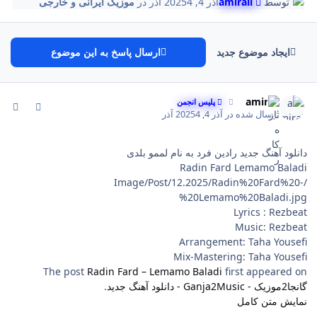
توسط
amirali
آذر 4, 2025
4 آذر
در
موزیک ایرانی و خارجی
ایجاد موضوع جدید
ارسال پاسخ به این موضوع
comment_125
Author stat
amirali
پلیس انجمن
ارسال شده در
آذر 4, 2025
4 آذر
دانلود آهنگ جدید رادین فرد به نام لممو بلدی
Radin Fard Lemamo Baladi
/Image/Post/12.2025/Radin%20Fard%20-
%20Lemamo%20Baladi.jpg
Lyrics : Rezbeat
Music: Rezbeat
Arrangement: Taha Yousefi
Mix-Mastering: Taha Yousefi
The post
Radin Fard – Lemamo Baladi
first appeared on
گانجا2موزیک - Ganja2Music - دانلود آهنگ جدید
.
نمایش متن کامل