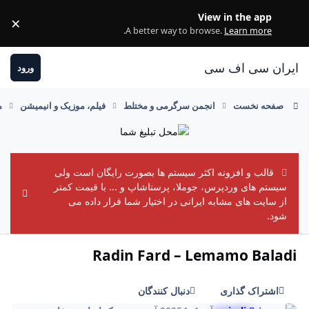
رفتن به مطلب
View in the app
×
ss
.
A better way to browse.
Learn more
ایران سی اف سی
ورود
صفحه نخست
انجمن سرگرمی و مختلط
فیلم، موزیک و انیمیشن
م
قالب و افزونه اکثر سیستم ها بصورت رایگان است ولی
سیستم های وردپرس، جوملا، پرستاشاپ و ... با قیمت کمتر
ement
از سایت های مشابه ایرانی در اختیار شما قرار داده می
شود.
Radin Fard – Lemamo Baladi
اشتراک گذاری
دنبال کنندگان