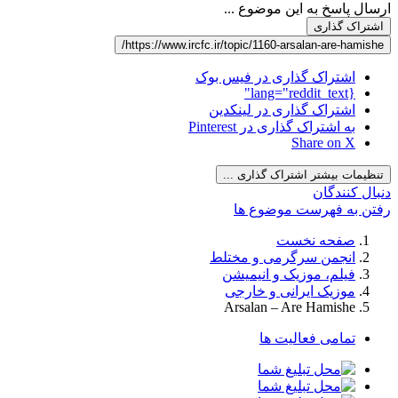
ارسال پاسخ به این موضوع ...
اشتراک گذاری
https://www.ircfc.ir/topic/1160-arsalan-are-hamishe/
اشتراک گذاری در فیس بوک
{lang="reddit_text"
اشتراک گذاری در لینکدین
به اشتراک گذاری در Pinterest
Share on X
تنظیمات بیشتر اشتراک گذاری ...
دنبال کنندگان
رفتن به فهرست موضوع ها
صفحه نخست
انجمن سرگرمی و مختلط
فیلم، موزیک و انیمیشن
موزیک ایرانی و خارجی
Arsalan – Are Hamishe
تمامی فعالیت ها