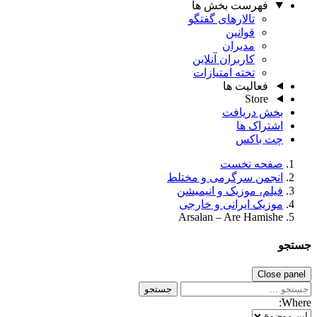
فهرست بخش ها
تالارهای گفتگو
قوانین
مدیران
کاربران آنلاین
تخته امتیازات
فعالیت ها
Store
بخش دریافت
اشتراک ها
چت باکس
صفحه نخست
انجمن سرگرمی و مختلط
فیلم، موزیک و انیمیشن
موزیک ایرانی و خارجی
Arsalan – Are Hamishe
جستجو
Close panel
جستجو
Where: