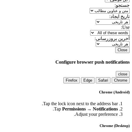
جستجو:
تاریخ ایجاد:
Use:
آخرین بروزرسانی:
Close
Configure browser push notifications
close
Firefox
Edge
Safari
Chrome
Chrome (Android)
Tap the lock icon next to the address bar.
.
Tap
Permissions → Notifications
Adjust your preference.
Chrome (Desktop)