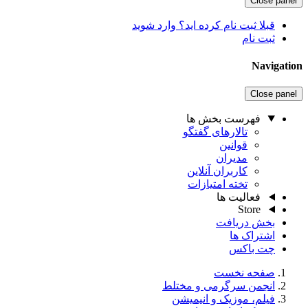
Close panel
قبلا ثبت نام کرده اید؟ وارد شوید
ثبت نام
Navigation
Close panel
فهرست بخش ها
تالارهای گفتگو
قوانین
مدیران
کاربران آنلاین
تخته امتیازات
فعالیت ها
Store
بخش دریافت
اشتراک ها
چت باکس
صفحه نخست
انجمن سرگرمی و مختلط
فیلم، موزیک و انیمیشن