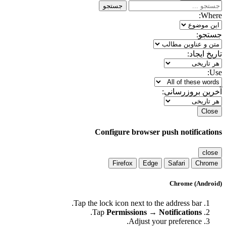
جستجو
Where:
جستجو:
تاریخ ایجاد:
Use:
آخرین بروزرسانی:
Close
Configure browser push notifications
close
Firefox
Edge
Safari
Chrome
Chrome (Android)
Tap the lock icon next to the address bar.
.
Tap
Permissions → Notifications
Adjust your preference.