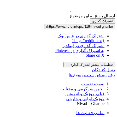
ارسال پاسخ به این موضوع ...
اشتراک گذاری
https://www.ircfc.ir/topic/1184-nivad-gharibe/
اشتراک گذاری در فیس بوک
{lang="reddit_text"
اشتراک گذاری در لینکدین
به اشتراک گذاری در Pinterest
Share on X
تنظیمات بیشتر اشتراک گذاری ...
دنبال کنندگان
رفتن به فهرست موضوع ها
صفحه نخست
انجمن سرگرمی و مختلط
فیلم، موزیک و انیمیشن
موزیک ایرانی و خارجی
Nivad – Gharibe
تمامی فعالیت ها