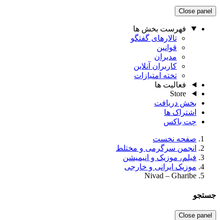
Close panel
فهرست بخش ها
تالارهای گفتگو
قوانین
مدیران
کاربران آنلاین
تخته امتیازات
فعالیت ها
Store
بخش دریافت
اشتراک ها
چت باکس
صفحه نخست
انجمن سرگرمی و مختلط
فیلم، موزیک و انیمیشن
موزیک ایرانی و خارجی
Nivad – Gharibe
جستجو
Close panel