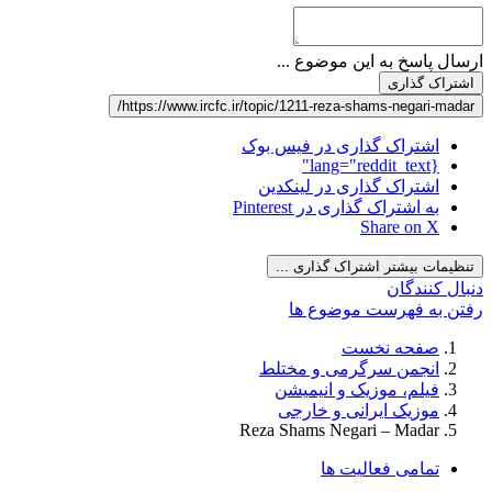
ارسال پاسخ به این موضوع ...
اشتراک گذاری
https://www.ircfc.ir/topic/1211-reza-shams-negari-madar/
اشتراک گذاری در فیس بوک
{lang="reddit_text"
اشتراک گذاری در لینکدین
به اشتراک گذاری در Pinterest
Share on X
تنظیمات بیشتر اشتراک گذاری ...
دنبال کنندگان
رفتن به فهرست موضوع ها
صفحه نخست
انجمن سرگرمی و مختلط
فیلم، موزیک و انیمیشن
موزیک ایرانی و خارجی
Reza Shams Negari – Madar
تمامی فعالیت ها