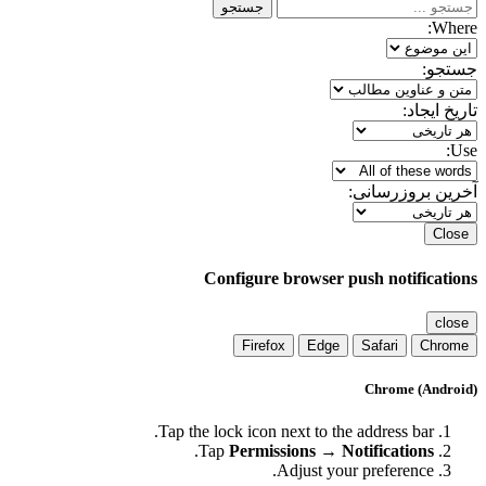
جستجو
Where:
جستجو:
تاریخ ایجاد:
Use:
آخرین بروزرسانی:
Close
Configure browser push notifications
close
Firefox
Edge
Safari
Chrome
Chrome (Android)
Tap the lock icon next to the address bar.
.
Tap
Permissions → Notifications
Adjust your preference.