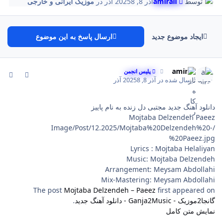
توسط
amirali
آذر 8, 2025
8 آذر
در
موزیک ایرانی و خارجی
ایجاد موضوع جدید
ارسال پاسخ به این موضوع
comment_133
Author stat
amirali
پلیس انجمن
ارسال شده در
آذر 8, 2025
8 آذر
دانلود آهنگ جدید مجتبی دل زنده به نام پاییز
Mojtaba Delzendeh Paeez
/Image/Post/12.2025/Mojtaba%20Delzendeh%20-
%20Paeez.jpg
Lyrics : Mojtaba Helaliyan
Music: Mojtaba Delzendeh
Arrangement: Meysam Abdollahi
Mix-Mastering: Meysam Abdollahi
The post
Mojtaba Delzendeh – Paeez
first appeared on
گانجا2موزیک - Ganja2Music - دانلود آهنگ جدید
.
نمایش متن کامل