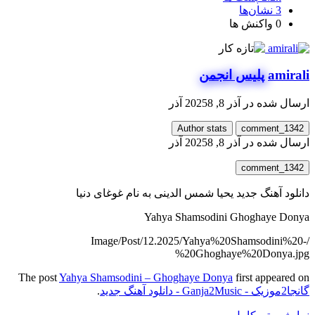
3
نشان‌ها
0
واکنش ها
amirali
پلیس انجمن
ارسال شده در
آذر 8, 2025
8 آذر
Author stats
comment_1342
ارسال شده در
آذر 8, 2025
8 آذر
comment_1342
دانلود آهنگ جدید یحیا شمس الدینی به نام غوغای دنیا
Yahya Shamsodini Ghoghaye Donya
/Image/Post/12.2025/Yahya%20Shamsodini%20-
%20Ghoghaye%20Donya.jpg
The post
Yahya Shamsodini – Ghoghaye Donya
first appeared on
گانجا2موزیک - Ganja2Music - دانلود آهنگ جدید
.