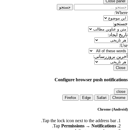
Close panel
جستجو
Where:
جستجو:
تاریخ ایجاد:
Use:
آخرین بروزرسانی:
Close
Configure browser push notifications
close
Firefox
Edge
Safari
Chrome
Chrome (Android)
Tap the lock icon next to the address bar.
.
Tap
Permissions → Notifications