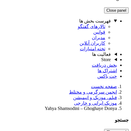
Close panel
فهرست بخش ها
تالارهای گفتگو
قوانین
مدیران
کاربران آنلاین
تخته امتیازات
فعالیت ها
Store
بخش دریافت
اشتراک ها
چت باکس
صفحه نخست
انجمن سرگرمی و مختلط
فیلم، موزیک و انیمیشن
موزیک ایرانی و خارجی
Yahya Shamsodini – Ghoghaye Donya
جستجو