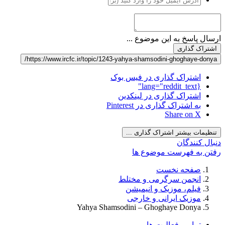
ارسال پاسخ به این موضوع ...
اشتراک گذاری
https://www.ircfc.ir/topic/1243-yahya-shamsodini-ghoghaye-donya/
اشتراک گذاری در فیس بوک
{lang="reddit_text"
اشتراک گذاری در لینکدین
به اشتراک گذاری در Pinterest
Share on X
تنظیمات بیشتر اشتراک گذاری ...
دنبال کنندگان
رفتن به فهرست موضوع ها
صفحه نخست
انجمن سرگرمی و مختلط
فیلم، موزیک و انیمیشن
موزیک ایرانی و خارجی
Yahya Shamsodini – Ghoghaye Donya
تمامی فعالیت ها