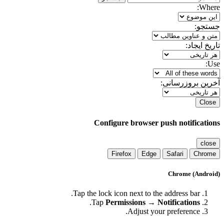
Where:
جستجو:
تاریخ ایجاد:
Use:
آخرین بروزرسانی:
Close
Configure browser push notifications
close
Firefox
Edge
Safari
Chrome
Chrome (Android)
Tap the lock icon next to the address bar.
.
Tap
Permissions → Notifications
Adjust your preference.