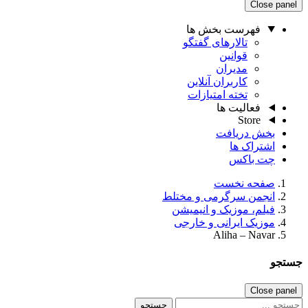
Close panel
فهرست بخش ها
تالارهای گفتگو
قوانین
مدیران
کاربران آنلاین
تخته امتیازات
فعالیت ها
Store
بخش دریافت
اشتراک ها
چت باکس
صفحه نخست
انجمن سرگرمی و مختلط
فیلم، موزیک و انیمیشن
موزیک ایرانی و خارجی
Aliha – Navar
جستجو
Close panel
جستجو