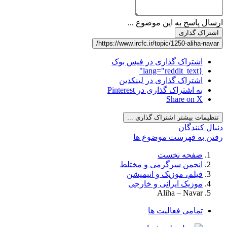
ارسال پاسخ به این موضوع ...
اشتراک گذاری
https://www.ircfc.ir/topic/1250-aliha-navar/
اشتراک گذاری در فیس بوک
{lang="reddit_text"
اشتراک گذاری در لینکدین
به اشتراک گذاری در Pinterest
Share on X
تنظیمات بیشتر اشتراک گذاری ...
دنبال کنندگان
رفتن به فهرست موضوع ها
صفحه نخست
انجمن سرگرمی و مختلط
فیلم، موزیک و انیمیشن
موزیک ایرانی و خارجی
Aliha – Navar
تمامی فعالیت ها