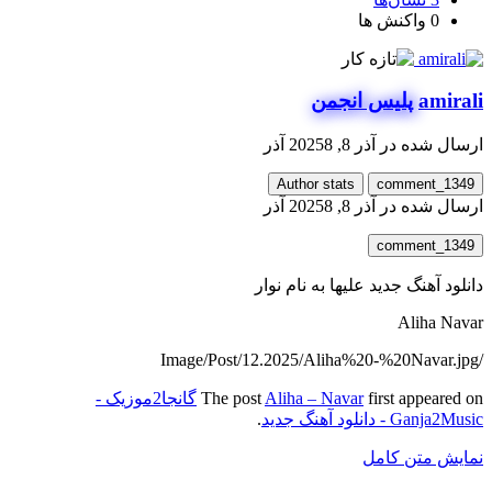
0
واکنش ها
amirali
پلیس انجمن
ارسال شده در
آذر 8, 2025
8 آذر
Author stats
comment_1349
ارسال شده در
آذر 8, 2025
8 آذر
comment_1349
دانلود آهنگ جدید علیها به نام نوار
Aliha Navar
/Image/Post/12.2025/Aliha%20-%20Navar.jpg
first appeared on
Aliha – Navar
The post
گانجا2موزیک -
Ganja2Music - دانلود آهنگ جدید
.
نمایش متن کامل