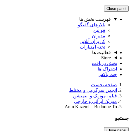
Close panel
فهرست بخش ها
تالارهای گفتگو
قوانین
مدیران
کاربران آنلاین
تخته امتیازات
فعالیت ها
Store
بخش دریافت
اشتراک ها
چت باکس
صفحه نخست
انجمن سرگرمی و مختلط
فیلم، موزیک و انیمیشن
موزیک ایرانی و خارجی
Aran Kazemi – Bedoone To
جستجو
Close panel