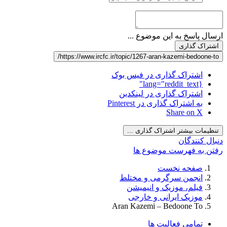
ارسال پاسخ به این موضوع ...
اشتراک گذاری
https://www.ircfc.ir/topic/1267-aran-kazemi-bedoone-to/
اشتراک گذاری در فیس بوک
{lang="reddit_text"
اشتراک گذاری در لینکدین
به اشتراک گذاری در Pinterest
Share on X
تنظیمات بیشتر اشتراک گذاری ...
دنبال کنندگان
رفتن به فهرست موضوع ها
صفحه نخست
انجمن سرگرمی و مختلط
فیلم، موزیک و انیمیشن
موزیک ایرانی و خارجی
Aran Kazemi – Bedoone To
تمامی فعالیت ها