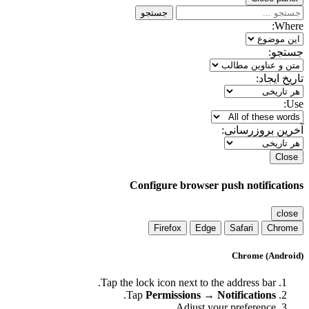
جستجو
Where:
جستجو:
تاریخ ایجاد:
Use:
آخرین بروزرسانی:
Close
Configure browser push notifications
close
Firefox
Edge
Safari
Chrome
Chrome (Android)
Tap the lock icon next to the address bar.
.
Tap
Permissions → Notifications
Adjust your preference.