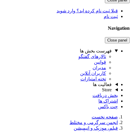
Close panel
قبلا ثبت نام کرده اید؟ وارد شوید
ثبت نام
Navigation
Close panel
فهرست بخش ها
تالارهای گفتگو
قوانین
مدیران
کاربران آنلاین
تخته امتیازات
فعالیت ها
Store
بخش دریافت
اشتراک ها
چت باکس
صفحه نخست
انجمن سرگرمی و مختلط
فیلم، موزیک و انیمیشن