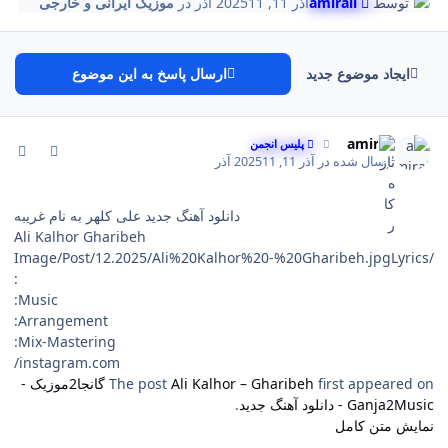
توسط
amirali
آذر 11, 2025
11 آذر
در
موزیک ایرانی و خارجی
ایجاد موضوع جدید
ارسال پاسخ به این موضوع
comment_143
Author stat
amirali
پلیس انجمن
ارسال شده در
آذر 11, 2025
11 آذر
دانلود آهنگ جدید علی کلهر به نام غریبه
Ali Kalhor Gharibeh
Lyrics
/Image/Post/12.2025/Ali%20Kalhor%20-%20Gharibeh.jpg
:
Music:
Arrangement:
Mix-Mastering:
instagram.com/
first appeared on
Ali Kalhor – Gharibeh
The post
گانجا2موزیک -
Ganja2Music - دانلود آهنگ جدید
.
نمایش متن کامل