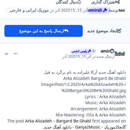
اشتراک گذاری
دنبال کنندگان
توسط
amirali
آذر 15, 2025
15 آذر
در
موزیک ایرانی و خارجی
ایجاد موضوع جدید
ارسال پاسخ به این موضوع
comment_151
Author stat
amirali
پلیس انجمن
ارسال شده در
آذر 15, 2025
15 آذر
دانلود آهنگ جدید آرکا علیزاده به نام برگرد به قبل
Arka Alizadeh Bargard Be Ghabl
/Image/Post/12.2025/Arka%20Alizadeh%20-
%20Bargard%20Be%20Ghabl.jpg
Lyrics : Arka Alizadeh
Music: Arka Alizadeh
Arrangement: Arka Alizadeh
Mix-Mastering: Olix & Arka Alizadeh
The post
Arka Alizadeh – Bargard Be Ghabl
first appeared on
گانجا2موزیک - Ganja2Music - دانلود آهنگ جدید
.