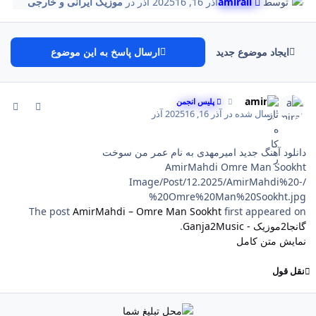
توسط
amirali
آذر 16, 2025
16 آذر
در
موزیک ایرانی و خارجی
ایجاد موضوع جدید
ارسال پاسخ به این موضوع
comment_154
Author stat
amirali
پلیس انجمن
ارسال شده در
آذر 16, 2025
16 آذر
دانلود آهنگ جدید امیرمهدی به نام عمر من سوخت
AmirMahdi Omre Man Sookht
/Image/Post/12.2025/AmirMahdi%20-
%20Omre%20Man%20Sookht.jpg
The post
AmirMahdi – Omre Man Sookht
first appeared on
گانجا2موزیک - Ganja2Music
.
نمایش متن کامل
نقل قول