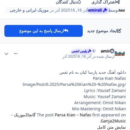
اشتراک گذاری
دنبال کنندگان
توسط
amirali
آذر 16, 2025
16 آذر
در
موزیک ایرانی و خارجی
ایجاد موضوع جدید
ارسال پاسخ به این موضوع
comment_154
Author stat
amirali
پلیس انجمن
ارسال شده در
آذر 16, 2025
16 آذر
دانلود آهنگ جدید پارسا کیان به نام نفس
Parsa Kian Nafas
/Image/Post/6.2025/Parsa%20Kian%20-%20Nafas.jpg
Lyrics :Yousef Zamani
Music: Yousef Zamani
Arrangement: Omid Nikan
Mix-Mastering: Omid Nikan
first appeared on
Parsa Kian – Nafas
The post
گانجا2موزیک -
.
Ganja2Music
نمایش متن کامل