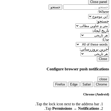
Close panel
جستجو
Where:
جستجو:
تاریخ ایجاد:
Use:
آخرین بروزرسانی:
Close
Configure browser push notifications
close
Firefox
Edge
Safari
Chrome
Chrome (Android)
Tap the lock icon next to the address bar.
.
Tap
Permissions → Notifications