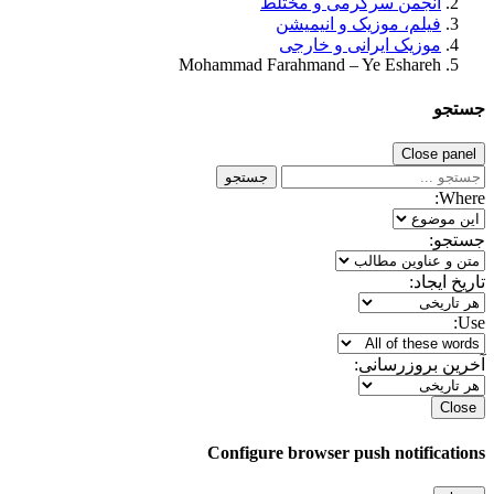
انجمن سرگرمی و مختلط
فیلم، موزیک و انیمیشن
موزیک ایرانی و خارجی
Mohammad Farahmand – Ye Eshareh
جستجو
Close panel
جستجو
Where:
جستجو:
تاریخ ایجاد:
Use:
آخرین بروزرسانی:
Close
Configure browser push notifications