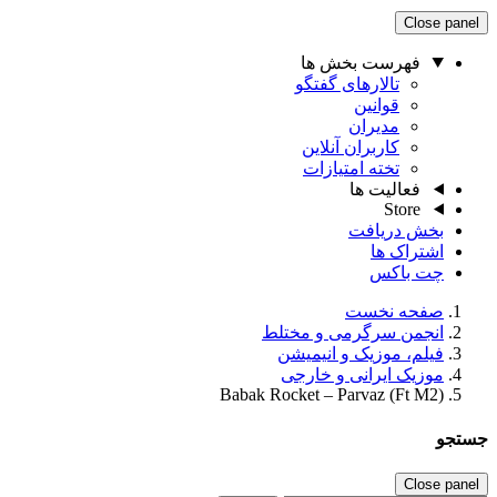
Close panel
فهرست بخش ها
تالارهای گفتگو
قوانین
مدیران
کاربران آنلاین
تخته امتیازات
فعالیت ها
Store
بخش دریافت
اشتراک ها
چت باکس
صفحه نخست
انجمن سرگرمی و مختلط
فیلم، موزیک و انیمیشن
موزیک ایرانی و خارجی
Babak Rocket – Parvaz (Ft M2)
جستجو
Close panel