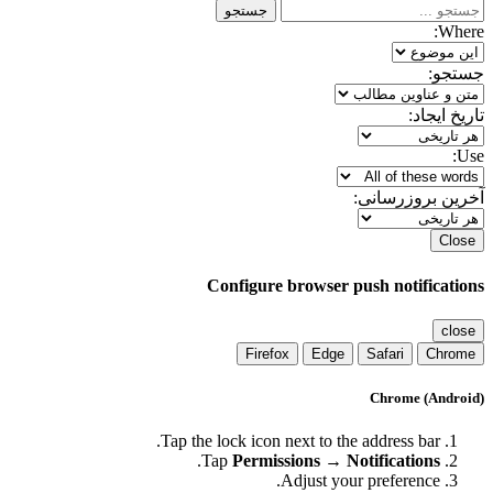
جستجو
Where:
جستجو:
تاریخ ایجاد:
Use:
آخرین بروزرسانی:
Close
Configure browser push notifications
close
Firefox
Edge
Safari
Chrome
Chrome (Android)
Tap the lock icon next to the address bar.
.
Tap
Permissions → Notifications
Adjust your preference.