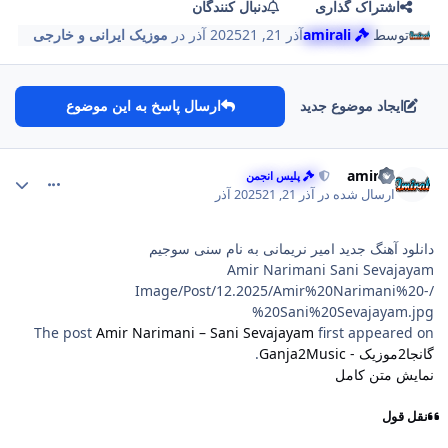
اشتراک گذاری
دنبال کنندگان
توسط
amirali
آذر 21, 2025
21 آذر
در
موزیک ایرانی و خارجی
ایجاد موضوع جدید
ارسال پاسخ به این موضوع
comment_170
Author stat
amirali
پلیس انجمن
ارسال شده در
آذر 21, 2025
21 آذر
دانلود آهنگ جدید امیر نریمانی به نام سنی سوجیم
Amir Narimani Sani Sevajayam
/Image/Post/12.2025/Amir%20Narimani%20-
%20Sani%20Sevajayam.jpg
The post
Amir Narimani – Sani Sevajayam
first appeared on
گانجا2موزیک - Ganja2Music
.
نمایش متن کامل
نقل قول