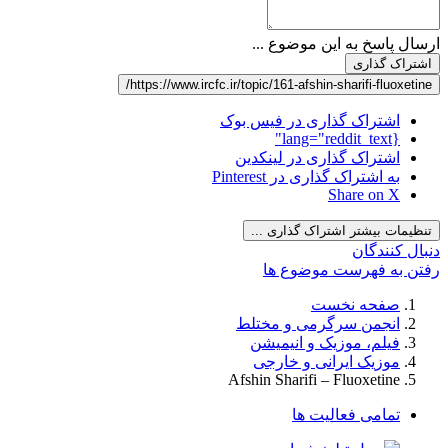
ارسال پاسخ به این موضوع ...
اشتراک گذاری
https://www.ircfc.ir/topic/161-afshin-sharifi-fluoxetine/
اشتراک گذاری در فیس بوک
{lang="reddit_text"
اشتراک گذاری در لینکدین
به اشتراک گذاری در Pinterest
Share on X
تنظیمات بیشتر اشتراک گذاری ...
دنبال کنندگان
رفتن به فهرست موضوع ها
صفحه نخست
انجمن سرگرمی و مختلط
فیلم، موزیک و انیمیشن
موزیک ایرانی و خارجی
Afshin Sharifi – Fluoxetine
تمامی فعالیت ها