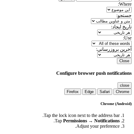
Where:
جستجو:
تاریخ ایجاد:
Use:
آخرین بروزرسانی:
Close
Configure browser push notifications
close
Firefox
Edge
Safari
Chrome
Chrome (Android)
Tap the lock icon next to the address bar.
.
Tap
Permissions → Notifications
Adjust your preference.