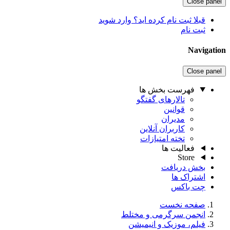
Close panel
قبلا ثبت نام کرده اید؟ وارد شوید
ثبت نام
Navigation
Close panel
فهرست بخش ها
تالارهای گفتگو
قوانین
مدیران
کاربران آنلاین
تخته امتیازات
فعالیت ها
Store
بخش دریافت
اشتراک ها
چت باکس
صفحه نخست
انجمن سرگرمی و مختلط
فیلم، موزیک و انیمیشن