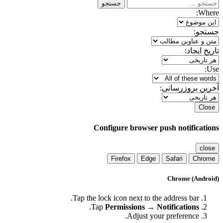
جستجو
Where:
جستجو:
تاریخ ایجاد:
Use:
آخرین بروزرسانی:
Close
Configure browser push notifications
close
Firefox
Edge
Safari
Chrome
Chrome (Android)
Tap the lock icon next to the address bar.
.
Tap
Permissions → Notifications
Adjust your preference.