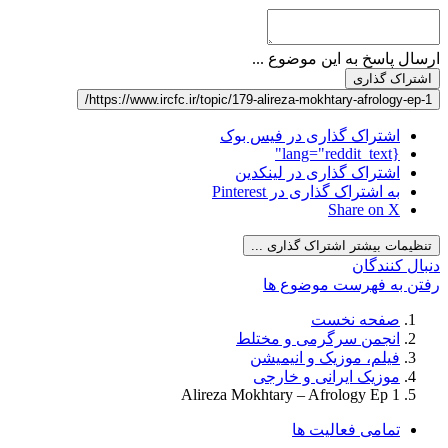
ارسال پاسخ به این موضوع ...
اشتراک گذاری
https://www.ircfc.ir/topic/179-alireza-mokhtary-afrology-ep-1/
اشتراک گذاری در فیس بوک
{lang="reddit_text"
اشتراک گذاری در لینکدین
به اشتراک گذاری در Pinterest
Share on X
تنظیمات بیشتر اشتراک گذاری ...
دنبال کنندگان
رفتن به فهرست موضوع ها
صفحه نخست
انجمن سرگرمی و مختلط
فیلم، موزیک و انیمیشن
موزیک ایرانی و خارجی
Alireza Mokhtary – Afrology Ep 1
تمامی فعالیت ها