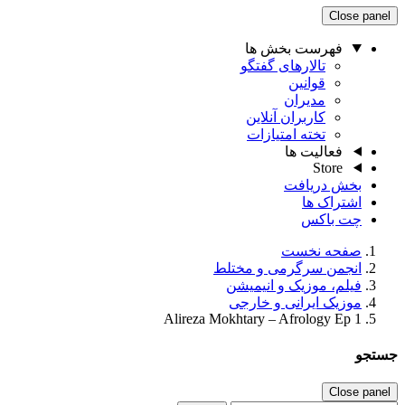
Close panel
فهرست بخش ها
تالارهای گفتگو
قوانین
مدیران
کاربران آنلاین
تخته امتیازات
فعالیت ها
Store
بخش دریافت
اشتراک ها
چت باکس
صفحه نخست
انجمن سرگرمی و مختلط
فیلم، موزیک و انیمیشن
موزیک ایرانی و خارجی
Alireza Mokhtary – Afrology Ep 1
جستجو
Close panel