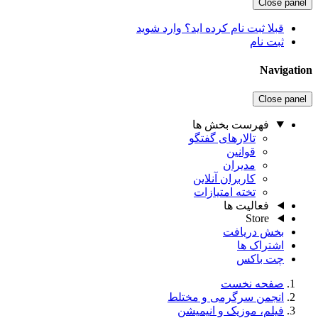
Close panel
قبلا ثبت نام کرده اید؟ وارد شوید
ثبت نام
Navigation
Close panel
فهرست بخش ها
تالارهای گفتگو
قوانین
مدیران
کاربران آنلاین
تخته امتیازات
فعالیت ها
Store
بخش دریافت
اشتراک ها
چت باکس
صفحه نخست
انجمن سرگرمی و مختلط
فیلم، موزیک و انیمیشن