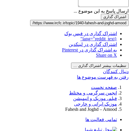
ارسال پاسخ به این موضوع ...
اشتراک گذاری
https://www.ircfc.ir/topic/1940-fahesh-and-joghd-amood/
اشتراک گذاری در فیس بوک
{lang="reddit_text"
اشتراک گذاری در لینکدین
به اشتراک گذاری در Pinterest
Share on X
تنظیمات بیشتر اشتراک گذاری ...
دنبال کنندگان
رفتن به فهرست موضوع ها
صفحه نخست
انجمن سرگرمی و مختلط
فیلم، موزیک و انیمیشن
موزیک ایرانی و خارجی
Fahesh and Joghd – Amood
تمامی فعالیت ها