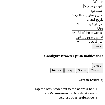
Where:
جستجو:
تاریخ ایجاد:
Use:
آخرین بروزرسانی:
Close
Configure browser push notifications
close
Firefox
Edge
Safari
Chrome
Chrome (Android)
Tap the lock icon next to the address bar.
.
Tap
Permissions → Notifications
Adjust your preference.