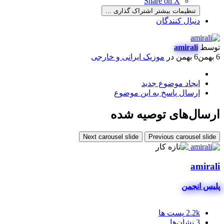
Share on X
تنظیمات بیشتر اشتراک گذاری ...
دنبال کنندگان
توسط
amirali
6 بهمن
6 بهمن
در
موزیک ایرانی و خارجی
ایجاد موضوع جدید
ارسال پاسخ به این موضوع
ارسال‌های توصیه شده
Next carousel slide
Previous carousel slide
amirali
پلیس انجمن
2.2k
پست ها
3
نشان‌ها