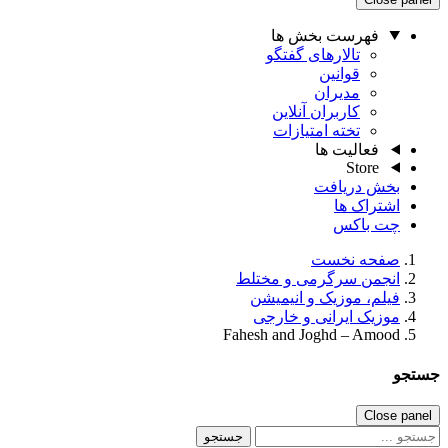
فهرست بخش ها
تالارهای گفتگو
قوانین
مدیران
کاربران آنلاین
تخته امتیازات
فعالیت ها
Store
بخش دریافت
اشتراک ها
چت باکس
صفحه نخست
انجمن سرگرمی و مختلط
فیلم، موزیک و انیمیشن
موزیک ایرانی و خارجی
Fahesh and Joghd – Amood
جستجو
Close panel
جستجو