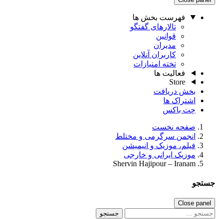
فهرست بخش ها
تالارهای گفتگو
قوانین
مدیران
کاربران آنلاین
تخته امتیازات
فعالیت ها
Store
بخش دریافت
اشتراک ها
چت باکس
صفحه نخست
انجمن سرگرمی و مختلط
فیلم، موزیک و انیمیشن
موزیک ایرانی و خارجی
Shervin Hajipour – Iranam
جستجو
Close panel
جستجو