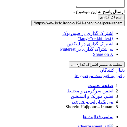
ارسال پاسخ به این موضوع ...
اشتراک گذاری
https://www.ircfc.ir/topic/1941-shervin-hajipour-iranam/
اشتراک گذاری در فیس بوک
{lang="reddit_text"
اشتراک گذاری در لینکدین
به اشتراک گذاری در Pinterest
Share on X
تنظیمات بیشتر اشتراک گذاری ...
دنبال کنندگان
رفتن به فهرست موضوع ها
صفحه نخست
انجمن سرگرمی و مختلط
فیلم، موزیک و انیمیشن
موزیک ایرانی و خارجی
Shervin Hajipour – Iranam
تمامی فعالیت ها