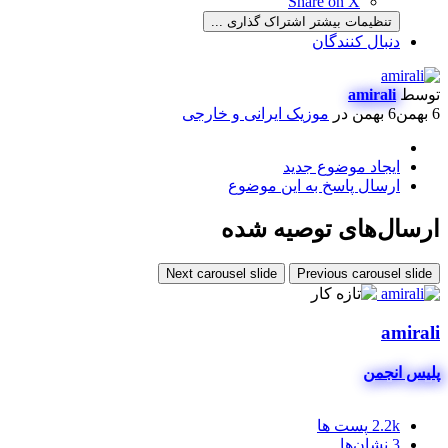
Share on X
تنظیمات بیشتر اشتراک گذاری ...
دنبال کنندگان
توسط
amirali
6 بهمن
6 بهمن
در
موزیک ایرانی و خارجی
ایجاد موضوع جدید
ارسال پاسخ به این موضوع
ارسال‌های توصیه شده
Next carousel slide
Previous carousel slide
amirali
پلیس انجمن
2.2k
پست ها
3
نشان‌ها