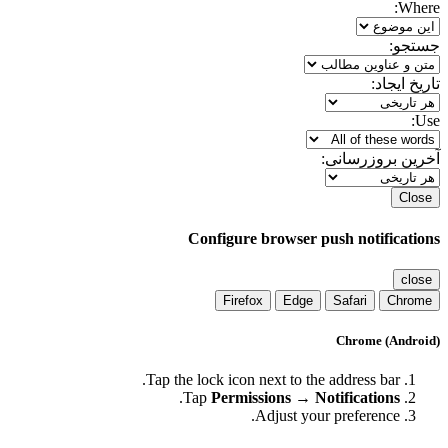
Where:
جستجو:
تاریخ ایجاد:
Use:
آخرین بروزرسانی:
Close
Configure browser push notifications
close
Firefox
Edge
Safari
Chrome
Chrome (Android)
Tap the lock icon next to the address bar.
.
Tap
Permissions → Notifications
Adjust your preference.