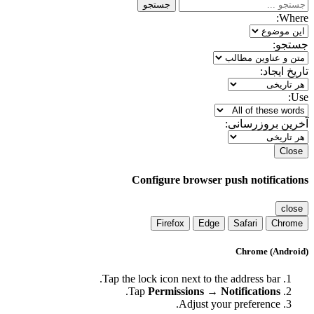
جستجو
Where:
جستجو:
تاریخ ایجاد:
Use:
آخرین بروزرسانی:
Close
Configure browser push notifications
close
Firefox
Edge
Safari
Chrome
Chrome (Android)
Tap the lock icon next to the address bar.
.
Tap
Permissions → Notifications
Adjust your preference.