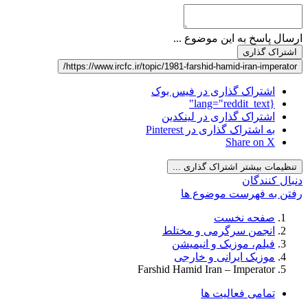
ارسال پاسخ به این موضوع ...
اشتراک گذاری
https://www.ircfc.ir/topic/1981-farshid-hamid-iran-imperator/
اشتراک گذاری در فیس بوک
{lang="reddit_text"
اشتراک گذاری در لینکدین
به اشتراک گذاری در Pinterest
Share on X
تنظیمات بیشتر اشتراک گذاری ...
دنبال کنندگان
رفتن به فهرست موضوع ها
صفحه نخست
انجمن سرگرمی و مختلط
فیلم، موزیک و انیمیشن
موزیک ایرانی و خارجی
Farshid Hamid Iran – Imperator
تمامی فعالیت ها