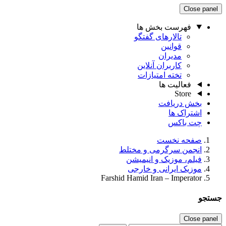
Close panel
فهرست بخش ها
تالارهای گفتگو
قوانین
مدیران
کاربران آنلاین
تخته امتیازات
فعالیت ها
Store
بخش دریافت
اشتراک ها
چت باکس
صفحه نخست
انجمن سرگرمی و مختلط
فیلم، موزیک و انیمیشن
موزیک ایرانی و خارجی
Farshid Hamid Iran – Imperator
جستجو
Close panel