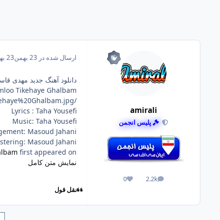
ارسال شده در
23 بهمن
23 بهمن
دانلود آهنگ جدید مهدی قاسم
loo Tikehaye Ghalbam
/Image/Post/2.2026/Mehdi%20Ghasemloo%20-%20Tikehaye%20Ghalbam.jpg
amirali
Lyrics : Taha Yousefi
Music: Taha Yousefi
پلیس انجمن
gement: Masoud Jahani
stering: Masoud Jahani
albam
first appeared on
نمایش متن کامل
0
2.2k
پست ها
واکنش ها
نقل قول