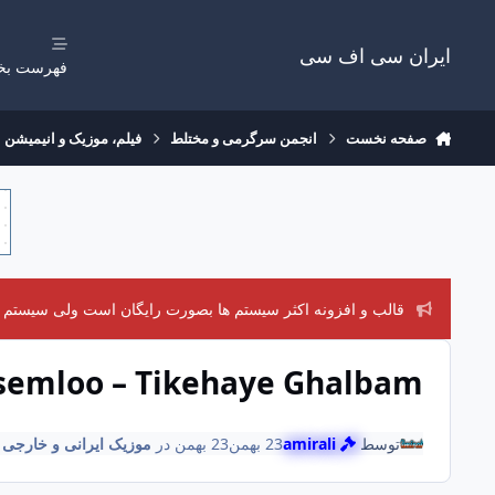
رفتن به مطلب
ایران سی اف سی
فهرست بخ
صفحه نخست
انجمن سرگرمی و مختلط
فیلم، موزیک و انیمیشن
قالب و افزونه اکثر سیستم ها بصورت رایگان است ولی سیستم های
semloo – Tikehaye Ghalbam
توسط
amirali
23 بهمن
23 بهمن
در
موزیک ایرانی و خارجی