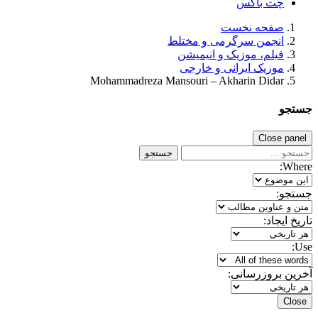
چت باکس
صفحه نخست
انجمن سرگرمی و مختلط
فیلم، موزیک و انیمیشن
موزیک ایرانی و خارجی
Mohammadreza Mansouri – Akharin Didar
جستجو
Close panel
جستجو
Where:
جستجو:
تاریخ ایجاد:
Use:
آخرین بروزرسانی:
Close