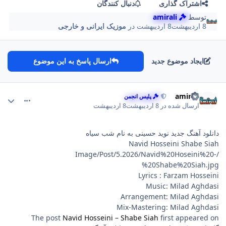
اشتراک گذاری
دنبال کنندگان
توسط
amirali
8 اردیبهشت
8 اردیبهشت
در
موزیک ایرانی و خارجی
ایجاد موضوع جدید
ارسال پاسخ به این موضوع
comment_232
Author stat
amirali
پلیس انجمن
ارسال شده در
8 اردیبهشت
8 اردیبهشت
دانلود آهنگ جدید نوید حسینی به نام شب سیاه
Navid Hosseini Shabe Siah
/Image/Post/5.2026/Navid%20Hoseini%20-
%20Shabe%20Siah.jpg
Lyrics : Farzam Hosseini
Music: Milad Aghdasi
Arrangement: Milad Aghdasi
Mix-Mastering: Milad Aghdasi
The post
Navid Hosseini – Shabe Siah
first appeared on