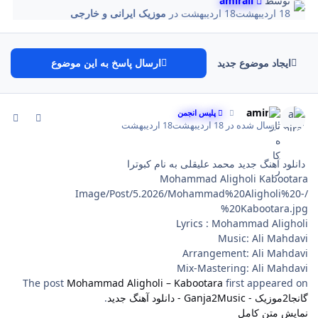
توسط
amirali
18 اردیبهشت
18 اردیبهشت
در
موزیک ایرانی و خارجی
ایجاد موضوع جدید
ارسال پاسخ به این موضوع
comment_237
Author stat
amirali
پلیس انجمن
ارسال شده در
18 اردیبهشت
18 اردیبهشت
دانلود آهنگ جدید محمد علیقلی به نام کبوترا
Mohammad Aligholi Kabootara
/Image/Post/5.2026/Mohammad%20Aligholi%20-
%20Kabootara.jpg
Lyrics : Mohammad Aligholi
Music: Ali Mahdavi
Arrangement: Ali Mahdavi
Mix-Mastering: Ali Mahdavi
The post
Mohammad Aligholi – Kabootara
first appeared on
گانجا2موزیک - Ganja2Music - دانلود آهنگ جدید
.
نمایش متن کامل