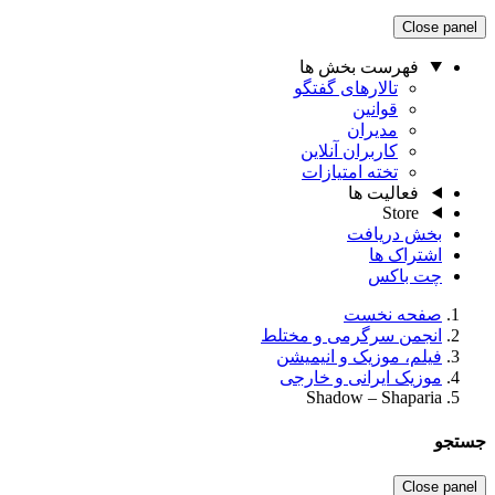
Close panel
فهرست بخش ها
تالارهای گفتگو
قوانین
مدیران
کاربران آنلاین
تخته امتیازات
فعالیت ها
Store
بخش دریافت
اشتراک ها
چت باکس
صفحه نخست
انجمن سرگرمی و مختلط
فیلم، موزیک و انیمیشن
موزیک ایرانی و خارجی
Shadow – Shaparia
جستجو
Close panel