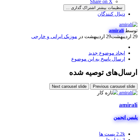
Share on X
تنظیمات بیشتر اشتراک گذاری ...
دنبال کنندگان
توسط
amirali
29 اردیبهشت
29 اردیبهشت
در
موزیک ایرانی و خارجی
ایجاد موضوع جدید
ارسال پاسخ به این موضوع
ارسال‌های توصیه شده
Next carousel slide
Previous carousel slide
amirali
پلیس انجمن
2.2k
پست ها
3
نشان‌ها