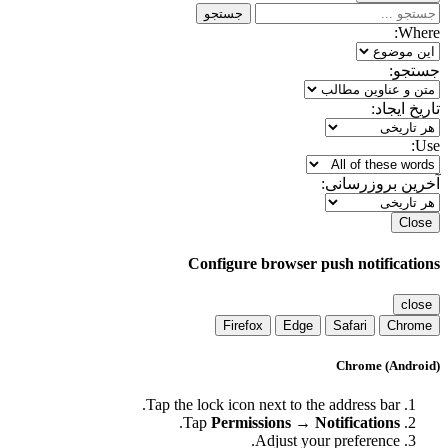
جستجو
Where:
جستجو:
تاریخ ایجاد:
Use:
آخرین بروزرسانی:
Close
Configure browser push notifications
close
Firefox
Edge
Safari
Chrome
Chrome (Android)
Tap the lock icon next to the address bar.
.
Tap
Permissions → Notifications
Adjust your preference.