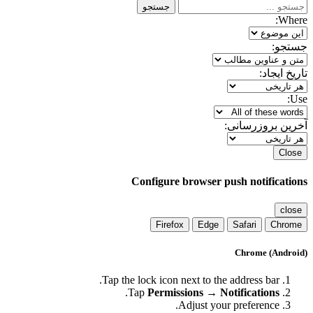
جستجو
Where:
جستجو:
تاریخ ایجاد:
Use:
آخرین بروزرسانی:
Close
Configure browser push notifications
close
Firefox
Edge
Safari
Chrome
Chrome (Android)
Tap the lock icon next to the address bar.
.
Tap
Permissions → Notifications
Adjust your preference.