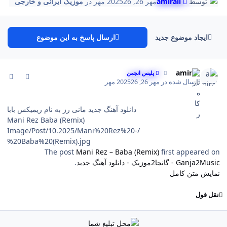
توسط
amirali
مهر 26, 2025
26 مهر
در
موزیک ایرانی و خارجی
ایجاد موضوع جدید
ارسال پاسخ به این موضوع
comment_28
Author stat
amirali
پلیس انجمن
ارسال شده در
مهر 26, 2025
26 مهر
دانلود آهنگ جدید مانی رز به نام ریمیکس بابا
Mani Rez Baba (Remix)
/Image/Post/10.2025/Mani%20Rez%20-
%20Baba%20(Remix).jpg
The post
Mani Rez – Baba (Remix)
first appeared on
Ganja2Music - گانجا2موزیک - دانلود آهنگ جدید
.
نمایش متن کامل
نقل قول