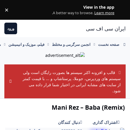
رفتن به مطلب
View in the app
×
ss
.
A better way to browse.
Learn more
ایران سی اف سی
ورود
صفحه نخست
انجمن سرگرمی و مختلط
فیلم، موزیک و انیمیشن
م
قالب و افزونه اکثر سیستم ها بصورت رایگان است ولی
سیستم های وردپرس، جوملا، پرستاشاپ و ... با قیمت کمتر
ement
از سایت های مشابه ایرانی در اختیار شما قرار داده می
شود.
Mani Rez – Baba (Remix)
اشتراک گذاری
دنبال کنندگان