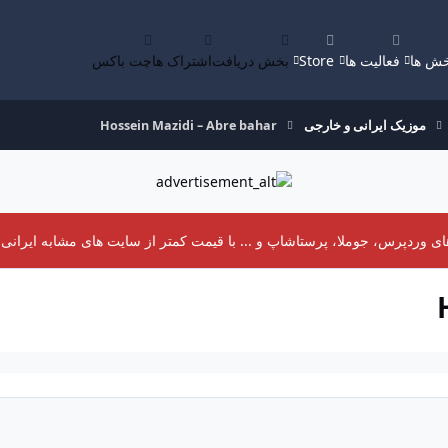
ش ها
فعالیت ها
Store
بخش دریافت
اشتراک ها
چت باکس
موزیک ایرانی و خارجی
Hossein Mazidi – Abre bahar
 وردپرس، جوملا، پرستاشاپ و ... با قیمت کمتر از سایت های مشابه ایرانی د