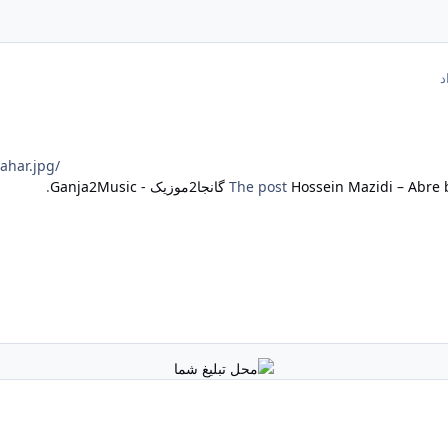
/Image/Post/6.2026/Hossein%20Mazidi%20-%20Abre%20bahar.jpg
Hossein Mazidi – Abre
The post
گانجا2موزیک - Ganja2Music
.