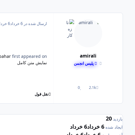
ارسال شده در
6 خرداد
6 خرداد
amirali
 bahar
first appeared on
نمایش متن کامل
پلیس انجمن
0
2.1k
پست ها
واکنش ها
نقل قول
20
بازدید
6 خرداد
6 خرداد
ایجاد شده
6 خرداد
6 خرداد