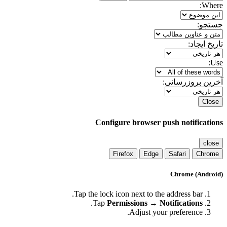
Where:
جستجو:
تاریخ ایجاد:
Use:
آخرین بروزرسانی:
Close
Configure browser push notifications
close
Firefox
Edge
Safari
Chrome
Chrome (Android)
Tap the lock icon next to the address bar.
.
Tap
Permissions → Notifications
Adjust your preference.