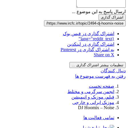
ارسال پاسخ به این موضوع ...
اشتراک گذاری
https://www.ircfc.ir/topic/2494-dj-hoomix-noise/
اشتراک گذاری در فیس بوک
{lang="reddit_text"
اشتراک گذاری در لینکدین
به اشتراک گذاری در Pinterest
Share on X
تنظیمات بیشتر اشتراک گذاری ...
دنبال کنندگان
رفتن به فهرست موضوع ها
صفحه نخست
انجمن سرگرمی و مختلط
فیلم، موزیک و انیمیشن
موزیک ایرانی و خارجی
DJ Hoomix – Noise
تمامی فعالیت ها