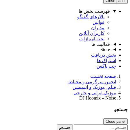
Close panel
فهرست بخش ها
تالارهای گفتگو
قوانین
مدیران
کاربران آنلاین
تخته امتیازات
فعالیت ها
Store
بخش دریافت
اشتراک ها
چت باکس
صفحه نخست
انجمن سرگرمی و مختلط
فیلم، موزیک و انیمیشن
موزیک ایرانی و خارجی
DJ Hoomix – Noise
جستجو
Close panel
جستجو