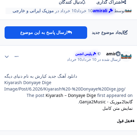
اشتراک گذاری
دنبال کنندگان
توسط
amirali
10 خرداد
10 خرداد
در
موزیک ایرانی و خارجی
ایجاد موضوع جدید
ارسال پاسخ به این موضوع
comment_261
Author stat
amirali
پلیس انجمن
ارسال شده در
10 خرداد
10 خرداد
دانلود آهنگ جدید کیارش به نام دنیای دیگه
Kiyarash Donyaye Dige
/Image/Post/6.2026/Kiyarash%20-%20Donyaye%20Dige.jpg
The post
Kiyarash – Donyaye Dige
first appeared on
گانجا2موزیک - Ganja2Music
.
نمایش متن کامل
نقل قول