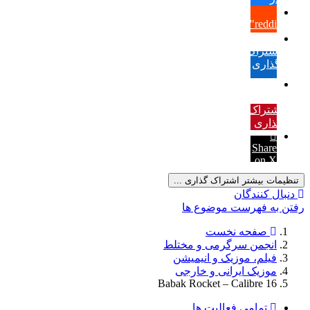
فیس
{lang="reddit_text"
بوک
اشتراک
گذاری
در
لینکدین
به
اشتراک
گذاری
در
Share
Pinterest
on X
تنظیمات بیشتر اشتراک گذاری ...
دنبال کنندگان
رفتن به فهرست موضوع ها
صفحه نخست
انجمن سرگرمی و مختلط
فیلم، موزیک و انیمیشن
موزیک ایرانی و خارجی
Babak Rocket – Calibre 16
تمامی فعالیت ها