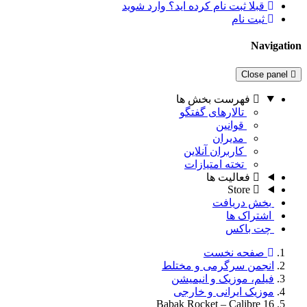
قبلا ثبت نام کرده اید؟ وارد شوید
ثبت نام
Navigation
Close panel
فهرست بخش ها
تالارهای گفتگو
قوانین
مدیران
کاربران آنلاین
تخته امتیازات
فعالیت ها
Store
بخش دریافت
اشتراک ها
چت باکس
صفحه نخست
انجمن سرگرمی و مختلط
فیلم، موزیک و انیمیشن
موزیک ایرانی و خارجی
Babak Rocket – Calibre 16