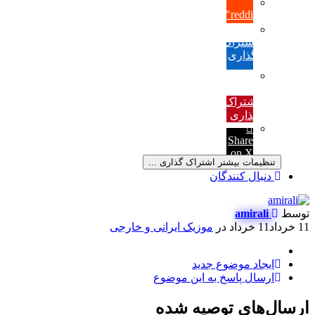
فیس
{lang="reddit_text"
بوک
اشتراک
گذاری
در
لینکدین
به
اشتراک
گذاری
در
Share
Pinterest
on X
تنظیمات بیشتر اشتراک گذاری ...
دنبال کنندگان
توسط
amirali
11 خرداد
11 خرداد
در
موزیک ایرانی و خارجی
ایجاد موضوع جدید
ارسال پاسخ به این موضوع
ارسال‌های توصیه شده