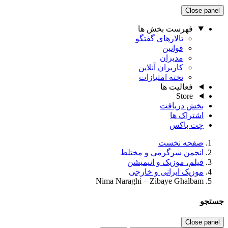
Close panel
فهرست بخش ها
تالارهای گفتگو
قوانین
مدیران
کاربران آنلاین
تخته امتیازات
فعالیت ها
Store
بخش دریافت
اشتراک ها
چت باکس
صفحه نخست
انجمن سرگرمی و مختلط
فیلم، موزیک و انیمیشن
موزیک ایرانی و خارجی
Nima Naraghi – Zibaye Ghalbam
جستجو
Close panel