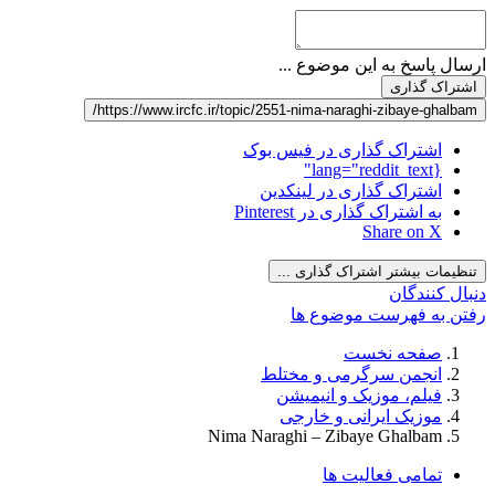
ارسال پاسخ به این موضوع ...
اشتراک گذاری
https://www.ircfc.ir/topic/2551-nima-naraghi-zibaye-ghalbam/
اشتراک گذاری در فیس بوک
{lang="reddit_text"
اشتراک گذاری در لینکدین
به اشتراک گذاری در Pinterest
Share on X
تنظیمات بیشتر اشتراک گذاری ...
دنبال کنندگان
رفتن به فهرست موضوع ها
صفحه نخست
انجمن سرگرمی و مختلط
فیلم، موزیک و انیمیشن
موزیک ایرانی و خارجی
Nima Naraghi – Zibaye Ghalbam
تمامی فعالیت ها